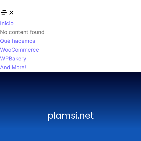
Inicio
No content found
Qué hacemos
WooCommerce
WPBakery
And More!
plamsi.net