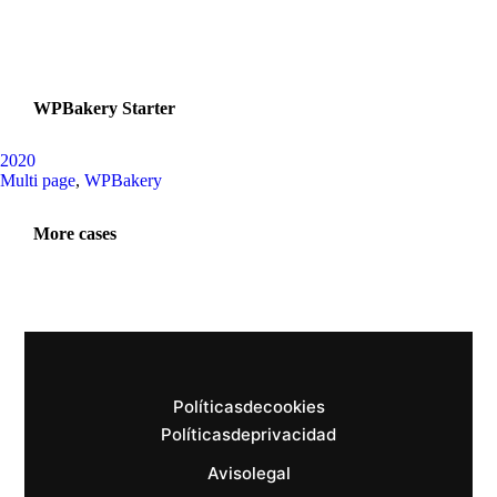
WPBakery Starter
2020
Multi page
,
WPBakery
More cases
Políticas de cookies
Políticas de privacidad
Aviso legal